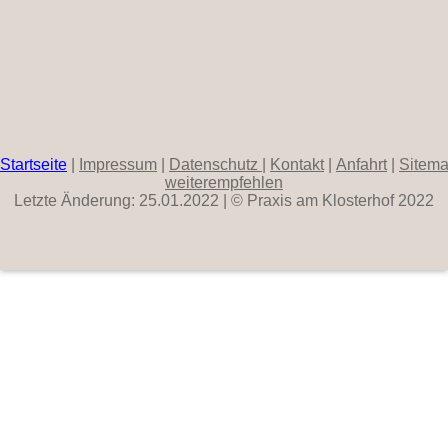
Startseite
|
Impressum
|
Datenschutz
|
Kontakt
|
Anfahrt
|
Sitem
weiterempfehlen
Letzte Änderung: 25.01.2022 | © Praxis am Klosterhof 2022